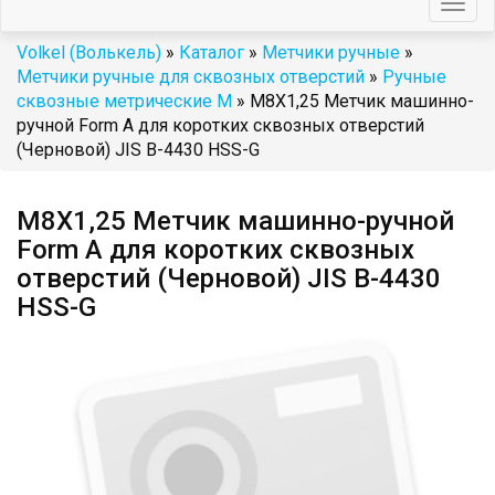
Togg
navig
Volkel (Волькель)
»
Каталог
»
Метчики ручные
»
Метчики ручные для сквозных отверстий
»
Ручные
сквозные метрические М
» М8Х1,25 Метчик машинно-
ручной Form A для коротких сквозных отверстий
(Черновой) JIS B-4430 HSS-G
М8Х1,25 Метчик машинно-ручной
Form A для коротких сквозных
отверстий (Черновой) JIS B-4430
HSS-G