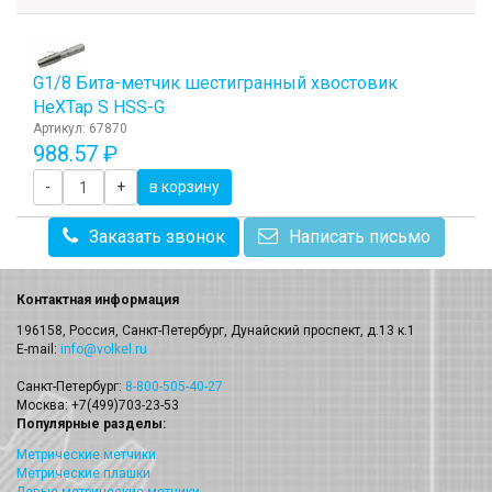
G1/8 Бита-метчик шестигранный хвостовик
HeХTap S HSS-G
Артикул: 67870
988.57 ₽
-
+
в корзину
Заказать звонок
Написать письмо
Контактная информация
196158, Россия, Санкт-Петербург, Дунайский проспект, д.13 к.1
E-mail:
info@volkel.ru
Санкт-Петербург:
8-800-505-40-27
Москва: +7(499)703-23-53
Популярные разделы:
Метрические метчики
Метрические плашки