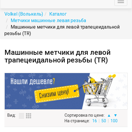
Togg
navig
Volkel (Волькель)
Каталог
Метчики машинные левая резьба
Машинные метчики для левой трапецеидальной
резьбы (TR)
Машинные метчики для левой
трапецеидальной резьбы (TR)
Вид:
Сортировка по цене:
▲
▼
На странице:
16
|
50
|
100