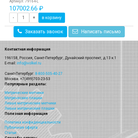
Артикул: 79164-L
107002.66 ₽
-
+
в корзину
Заказать звонок
Написать письмо
Контактная информация
196158, Россия, Санкт-Петербург, Дунайский проспект, д.13 к.1
E-mail:
info@volkel.ru
Санкт-Петербург:
8-800-505-40-27
Москва: +7(499)703-23-53
Популярные разделы:
Метрические метчики
Метрические плашки
Левые метрические метчики
Левые метрические плашки
Полезная информация
Политика конфиденциальности
Публичная оферта
Статьи
Способы оплаты: