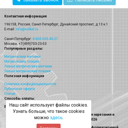
Контактная информация
196158, Россия, Санкт-Петербург, Дунайский проспект, д.13 к.1
E-mail:
info@volkel.ru
Санкт-Петербург:
8-800-505-40-27
Москва: +7(499)703-23-53
Популярные разделы:
Метрические метчики
Метрические плашки
Левые метрические метчики
Левые метрические плашки
Полезная информация
Политика конфиденциальности
Публичная оферта
Статьи
Способы оплаты:
Наш сайт использует файлы cookies.
Безналичный платеж
Узнать больше, что такое cookies
Volkel (Волкел) метчики, плашки, наборы для нарезания и
можно
здесь
.
восстановления резьбы © 2013 - 2026
Информация на сайте носит исключительно информационный