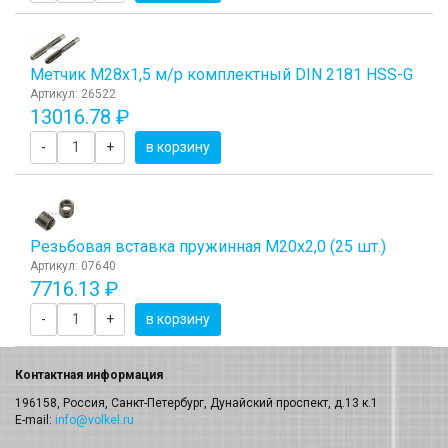
Метчик М28x1,5 м/р комплектный DIN 2181 HSS-G
Артикул: 26522
13016.78 ₽
-
+
в корзину
Резьбовая вставка пружинная M20x2,0 (25 шт.)
Артикул: 07640
7716.13 ₽
-
+
в корзину
Контактная информация
196158, Россия, Санкт-Петербург, Дунайский проспект, д.13 к.1
E-mail:
info@volkel.ru