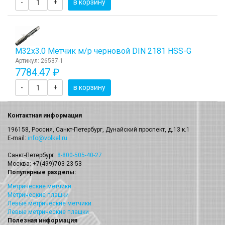
-
+
в корзину
М32x3.0 Метчик м/р черновой DIN 2181 HSS-G
Артикул: 26537-1
7784.47 ₽
-
+
в корзину
Контактная информация
196158, Россия, Санкт-Петербург, Дунайский проспект, д.13 к.1
E-mail:
info@volkel.ru
Санкт-Петербург:
8-800-505-40-27
Москва: +7(499)703-23-53
Популярные разделы:
Метрические метчики
Метрические плашки
Левые метрические метчики
Левые метрические плашки
Полезная информация