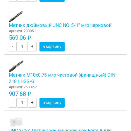
Метчик дюймовый UNC NO. 5/1" м/р черновой
Артикул: 23305-1
569.06 ₽
-
+
в корзину
Метчик М10x0,75 м/р чистовой (финишный) DIN
2181 HSS-G
Артикул: 26332-2
907.68 ₽
-
+
в корзину
UNC 3/16" Метчик машинно-ручной Form A для