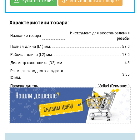
купить в 1 клик
есть вопросы о товаре?
Характеристики товара:
Инструмент для восстановления
Название товара
резьбы
Полная длина (L1) мм.
53.0
Рабочая длина (L2) мм.
13.0
Диаметр хвостовика (D2) мм.
4.5
Размер приводного квадрата
3.55
⧄
мм.
Производитель
Volkel (Германия)