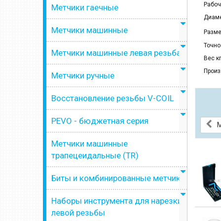
Рабоч
Метчики гаечные
Диаме
Метчики машинные
Разме
Точно
Метчики машинные левая резьба
Вес кг
Произ
Метчики ручные
Восстановление резьбы V-COIL
PEVO - бюджетная серия
М
Метчики машинные
трапецеидальные (TR)
Биты и комбинированные метчики
Наборы инструмента для нарезки
левой резьбы