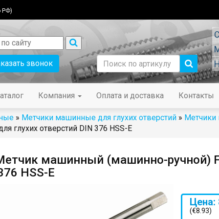
 РФ)
С
М
аказать звонок
Н
аталог
Компания
Оплата и доставка
Контакты
ные
»
Метчики машинные для глухих отверстий
»
Метчики
ля глухих отверстий DIN 376 HSS-E
етчик машинный (машинно-ручной) Fo
376 HSS-E
Цена: 
(€8.93)