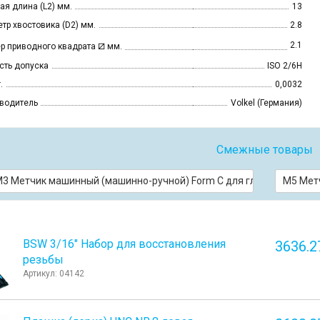
ая длина (L2) мм.
13
тр хвостовика (D2) мм.
2.8
⧄
2.1
р приводного квадрата
мм.
сть допуска
ISO 2/6H
.
0,0032
водитель
Volkel (Германия)
Смежные товары
3 Метчик машинный (машинно-ручной) Form C для глухих отверсти
М5 Метч
BSW 3/16" Набор для восстановления
3636.2
резьбы
Артикул: 04142