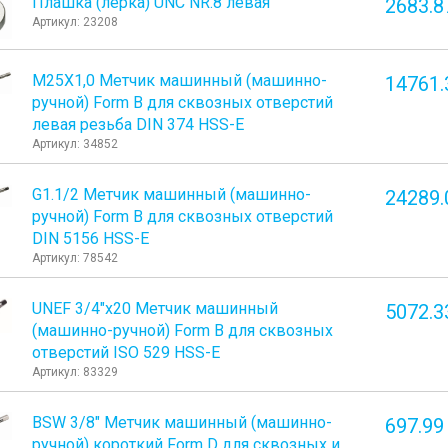
Плашка (лерка) UNC NR.8 левая
2683.8
Артикул: 23208
М25Х1,0 Метчик машинный (машинно-
14761.
ручной) Form B для сквозных отверстий
левая резьба DIN 374 HSS-E
Артикул: 34852
G1.1/2 Метчик машинный (машинно-
24289.
ручной) Form B для сквозных отверстий
DIN 5156 HSS-E
Артикул: 78542
UNEF 3/4"х20 Метчик машинный
5072.3
(машинно-ручной) Form B для сквозных
отверстий ISO 529 HSS-E
Артикул: 83329
BSW 3/8" Метчик машинный (машинно-
697.99
ручной) короткий Form D для сквозных и