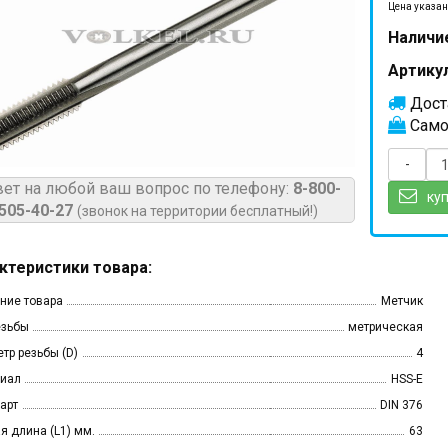
Цена указан
Наличи
Артикул
Доста
Само
-
вет на любой ваш вопрос по телефону:
8-800-
куп
505-40-27
(звонок на территории бесплатный!)
ктеристики товара:
ние товара
Метчик
езьбы
метрическая
тр резьбы (D)
4
иал
HSS-E
арт
DIN 376
я длина (L1) мм.
63