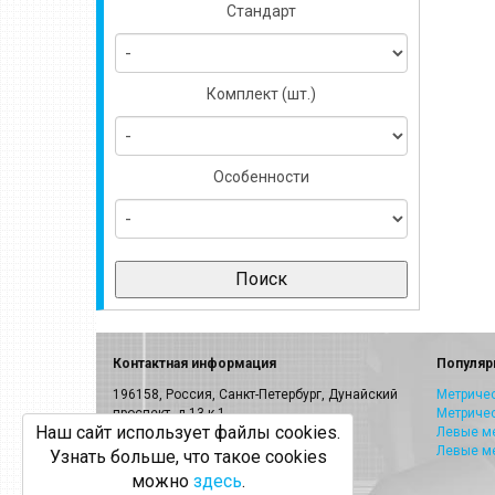
Стандарт
Комплект (шт.)
Особенности
Контактная информация
Популяр
196158, Россия, Санкт-Петербург, Дунайский
Метричес
проспект, д.13 к.1
Метриче
Наш сайт использует файлы cookies.
E-mail:
info@volkel.ru
Левые ме
Левые м
Узнать больше, что такое cookies
Санкт-Петербург:
8-800-505-40-27
можно
здесь
.
Москва: +7(499)703-23-53