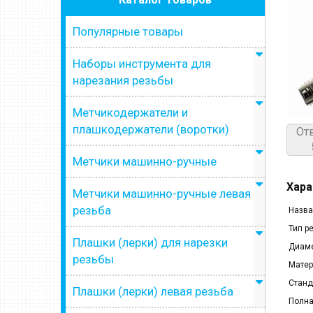
Популярные товары
Наборы инструмента для
нарезания резьбы
Метчикодержатели и
плашкодержатели (воротки)
От
Метчики машинно-ручные
Хара
Метчики машинно-ручные левая
резьба
Назва
Тип р
Плашки (лерки) для нарезки
Диаме
резьбы
Матер
Станд
Плашки (лерки) левая резьба
Полна