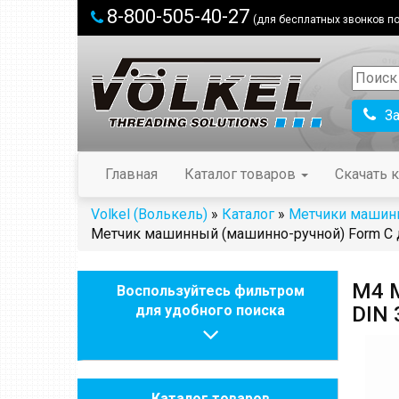
8-800-505-40-27
(для бесплатных звонков по
З
Главная
Каталог товаров
Скачать к
Volkel (Волькель)
»
Каталог
»
Метчики машин
Метчик машинный (машинно-ручной) Form C д
М4 М
Воспользуйтесь фильтром
для удобного поиска
DIN 
Каталог товаров