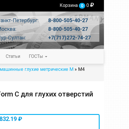
Корзина
0
0
анкт-Петербург:
8-800-505-40-27
осква:
8-800-505-40-27
ур-Султан:
+7(717)272-74-27
Статьи
ГОСТы
 машинные глухие метрические М
» М4
rm C для глухих отверстий
832.19 ₽