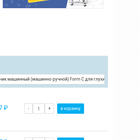
й DIN 376 HSS-E
ик машинный (машинно-ручной) Form C для глухих отверстий DIN 
7 ₽
-
+
в корзину