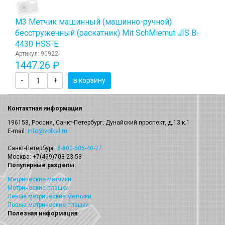
М3 Метчик машинный (машинно-ручной)
бесстружечный (раскатник) Мit SchМiernut JIS B-
4430 HSS-E
Артикул: 90922
1447.26 ₽
-
+
в корзину
Контактная информация
196158, Россия, Санкт-Петербург, Дунайский проспект, д.13 к.1
E-mail:
info@volkel.ru
Санкт-Петербург:
8-800-505-40-27
Москва: +7(499)703-23-53
Популярные разделы:
Метрические метчики
Метрические плашки
Левые метрические метчики
Левые метрические плашки
Полезная информация